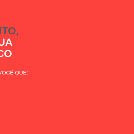
TO,
UA
CO
VOCÊ QUE: