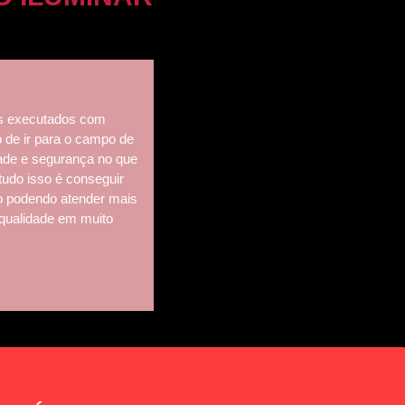
s executados com
de ir para o campo de
dade e segurança no que
tudo isso é conseguir
o podendo atender mais
 qualidade em muito