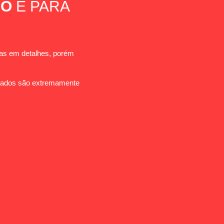
CO
É PARA
mas em detalhes, porém
ultados são extremamente