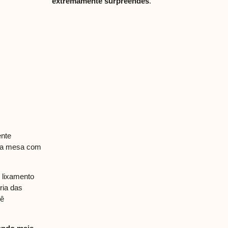
extremamente surpreendes
.
ente
sua mesa com
o lixamento
ria das
uê