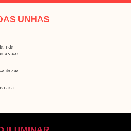
DAS UNHAS
a linda
 como você
ncanta sua
nsinar a
 ILUMINAR