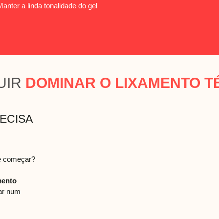
Manter a linda tonalidade do gel
UIR
DOMINAR O LIXAMENTO T
ECISA
de começar?
mento
gar num