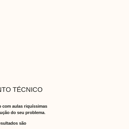
NTO TÉCNICO
o com aulas riquíssimas
olução do seu problema
.
esultados são