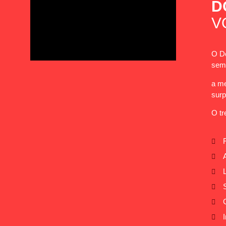
D
V
O Do
sem 
a me
surp
O tr