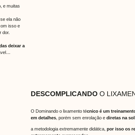
, e muitas
 se ela não
com isso e
r dor.
das deixar a
ável…
DESCOMPLICANDO
O LIXAME
O Dominando o lixamento té
cnico é um treinament
em detalhes
, porém sem enrolação e
diretas na s
a metodologia extremamente didática,
por isso os r