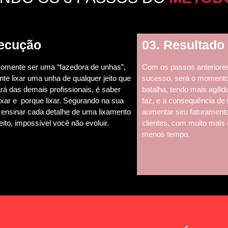
xecução
03. Resultado
omente ser uma “fazedora de unhas”,
Com os passos anteriore
te lixar uma unha de qualquer jeito que
sucesso, será o momento 
ará das demais profissionais, é saber
batalha, tendo mais agili
ixar e porque lixar. Segurando na sua
faz, e a consequência de 
i ensinar cada detalhe de uma lixamento
aumentar seu faturament
eito, impossível você não evoluir.
clientes, com muito mais
menos tempo.